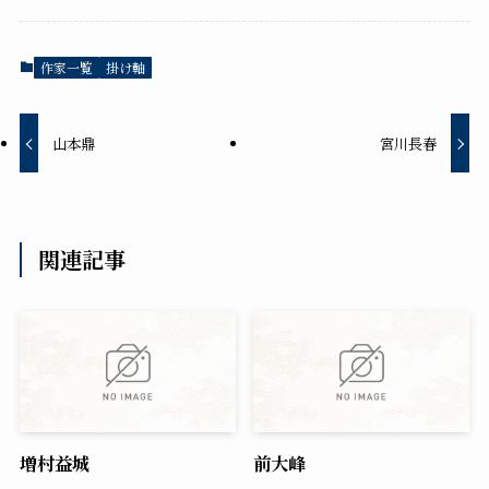
作家一覧
掛け軸
山本鼎
宮川長春
関連記事
増村益城
前大峰