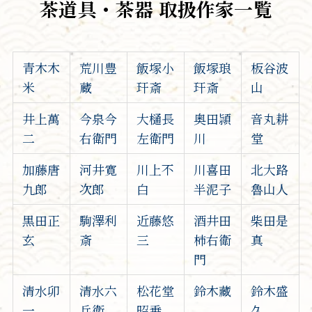
茶道具・茶器 取扱作家一覧
青木木
荒川豊
飯塚小
飯塚琅
板谷波
米
蔵
玕斎
玕斎
山
井上萬
今泉今
大樋長
奥田頴
音丸耕
二
右衛門
左衛門
川
堂
加藤唐
河井寛
川上不
川喜田
北大路
九郎
次郎
白
半泥子
魯山人
黒田正
駒澤利
近藤悠
酒井田
柴田是
玄
斎
三
柿右衛
真
門
清水卯
清水六
松花堂
鈴木藏
鈴木盛
一
兵衛
昭乗
久