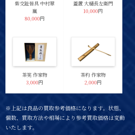
紫交趾皆具 中村翠
蓋置 大樋長左衛門
嵐
10,000
円
80,000
円
茶筅 作家物
茶杓 作家物
3,000
円
2,000
円
※上記は良品の買取参考価格になります。状態、
個数、買取方法や相場により参考買取価格は変動
いたします。