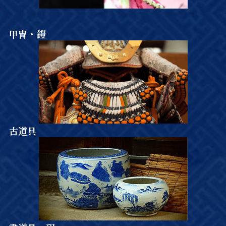
甲冑・鎧
古道具