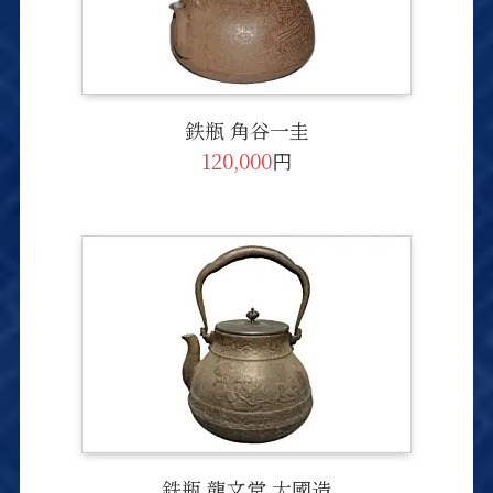
鉄瓶 角谷一圭
120,000
円
鉄瓶 龍文堂 大國造