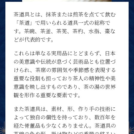
茶道具とは、抹茶または煎茶を点てて飲む
「茶道」で用いられる道具一式の総称で
す。茶碗、茶釜、茶筅、茶杓、水指、棗な
どが代表的です。
これらは単なる実用品にとどまらず、日本
の美意識や伝統が息づく芸術品とも位置づ
けられ、茶席の雰囲気や季節感を表現する
重要な役割も担っており茶人の精神性や美
意識を映し出すものであり、茶の湯の世界
観を形作る重要な要素です。
また茶道具は、素材、形、作り手の技術に
よって独自の個性を持っており、数百年を
経た骨董品も少なくありません。茶道具の
茶碗の色や形、掛け物などで季節の移ろい