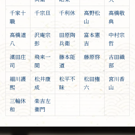
千家十
千宗旦
千利休
高野松
高橋敬
職
山
典
高橋道
沢庵宗
田原陶
富本憲
中村宗
八
彭
兵衛
吉
哲
濱田庄
飛来一
藤本能
藤原啓
古田織
司
閑
道
部
細川護
松井康
松平不
松田権
宮川香
熙
成
昧
六
山
三輪休
楽吉左
和
衞門