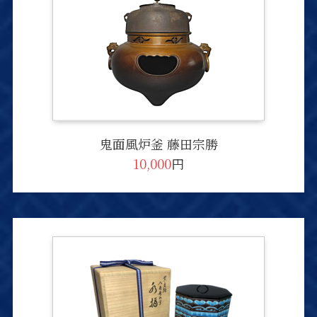
鬼面風炉釜 藤田宗勝
10,000
円