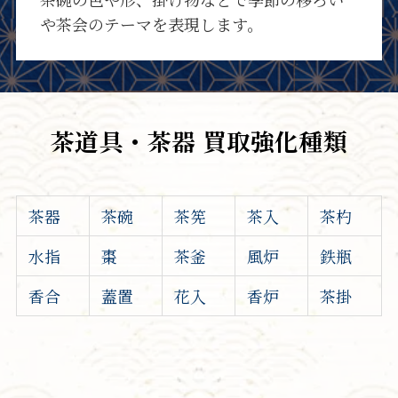
や茶会のテーマを表現します。
茶道具・茶器 買取強化種類
茶器
茶碗
茶筅
茶入
茶杓
水指
棗
茶釜
風炉
鉄瓶
香合
蓋置
花入
香炉
茶掛