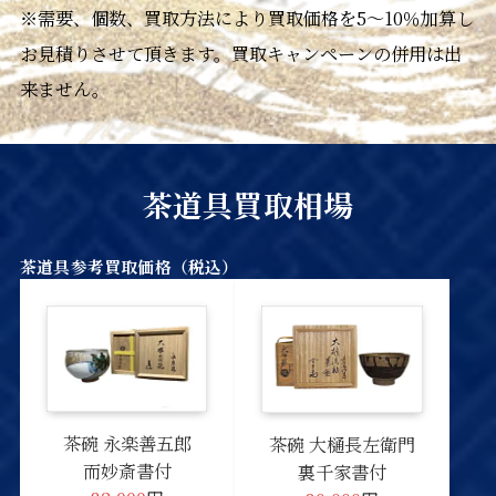
※需要、個数、買取方法により買取価格を5～10％加算し
お見積りさせて頂きます。買取キャンペーンの併用は出
来ません。
茶道具買取相場
茶道具参考買取価格（税込）
茶碗 永楽善五郎
茶碗 大樋長左衛門
而妙斎書付
裏千家書付