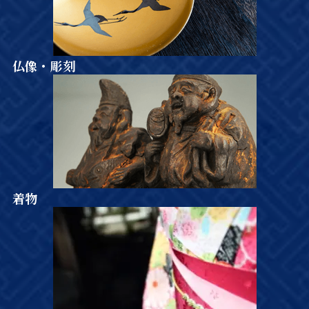
仏像・彫刻
着物