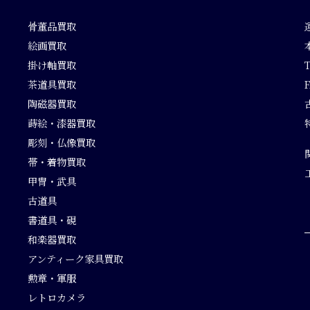
骨董品買取
絵画買取
掛け軸買取
茶道具買取
F
陶磁器買取
蒔絵・漆器買取
彫刻・仏像買取
帯・着物買取
甲冑・武具
古道具
書道具・硯
和楽器買取
アンティーク家具買取
勲章・軍服
レトロカメラ