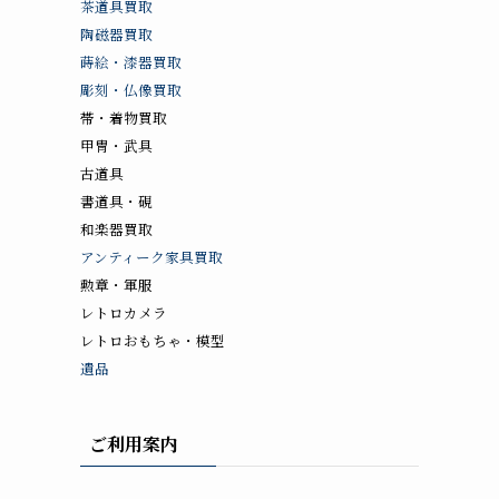
茶道具買取
陶磁器買取
蒔絵・漆器買取
彫刻・仏像買取
帯・着物買取
甲冑・武具
古道具
書道具・硯
和楽器買取
アンティーク家具買取
勲章・軍服
レトロカメラ
レトロおもちゃ・模型
遺品
ご利用案内