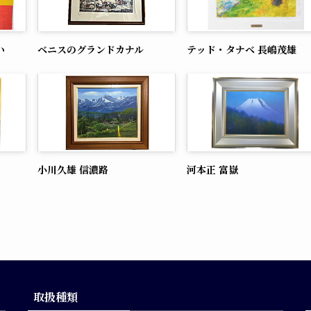
い
ベニスのグランドカナル
テッド・タナベ 長嶋茂雄
小川久雄 信濃路
河本正 富嶽
取扱種類