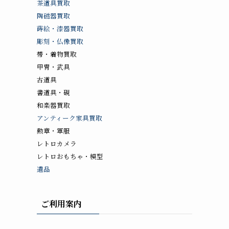
茶道具買取
陶磁器買取
蒔絵・漆器買取
彫刻・仏像買取
帯・着物買取
甲冑・武具
古道具
書道具・硯
和楽器買取
アンティーク家具買取
勲章・軍服
レトロカメラ
レトロおもちゃ・模型
遺品
ご利用案内