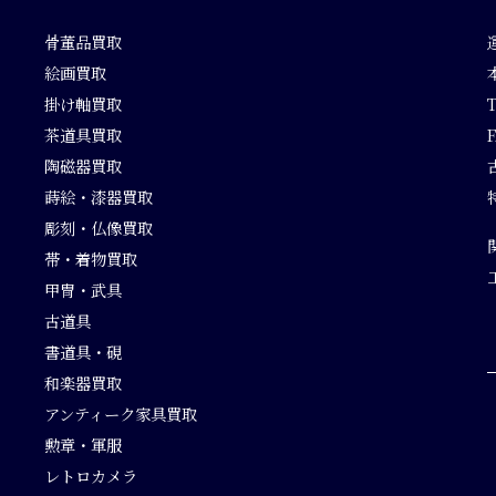
骨董品買取
絵画買取
掛け軸買取
茶道具買取
F
陶磁器買取
蒔絵・漆器買取
彫刻・仏像買取
帯・着物買取
甲冑・武具
古道具
書道具・硯
和楽器買取
アンティーク家具買取
勲章・軍服
レトロカメラ