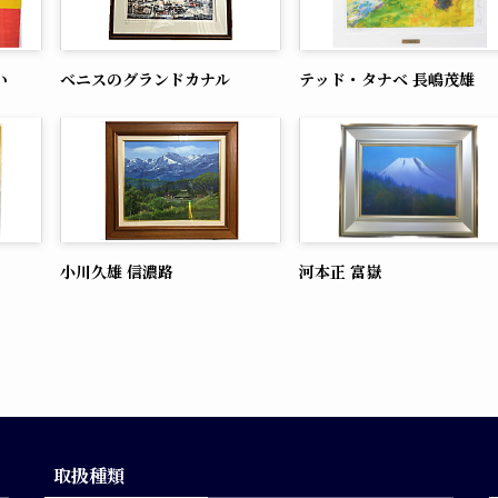
い
ベニスのグランドカナル
テッド・タナベ 長嶋茂雄
小川久雄 信濃路
河本正 富嶽
取扱種類