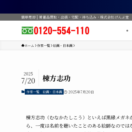
簡単売却 | 骨董品買取・出張・宅配・持ち込み・株式会社げんぶ堂
ホーム
作家一覧
絵画・日本画
2025
棟方志功
7/20
作家一覧
絵画・日本画
2025年7月20日
棟方志功（むなかたしこう）といえば黒縁メガネ
ら、一度は名前を聴いたことのある絵師なのでは