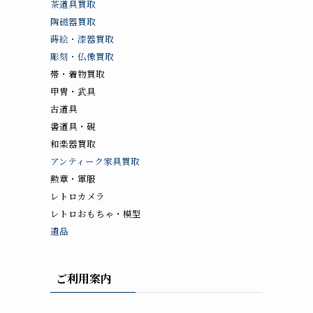
茶道具買取
陶磁器買取
蒔絵・漆器買取
彫刻・仏像買取
帯・着物買取
甲冑・武具
古道具
書道具・硯
和楽器買取
アンティーク家具買取
勲章・軍服
レトロカメラ
レトロおもちゃ・模型
遺品
ご利用案内