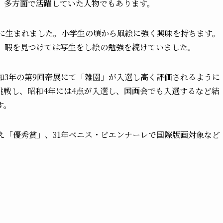
、多方面で活躍していた人物でもあります。
元に生まれました。小学生の頃から凧絵に強く興味を持ちます。
も、暇を見つけては写生をし絵の勉強を続けていました。
和3年の第9回帝展にて「雑園」が入選し高く評価されるように
挑戦し、昭和4年には4点が入選し、国画会でも入選するなど結
す。
え「優秀賞」、31年ベニス・ビエンナーレで国際版画対象など