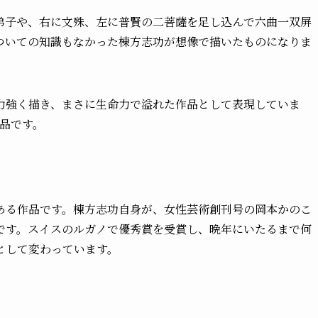
弟子や、右に文殊、左に普賢の二菩薩を足し込んで六曲一双屏
ついての知識もなかった棟方志功が想像で描いたものになりま
力強く描き、まさに生命力で溢れた作品として表現していま
品です。
ある作品です。棟方志功自身が、女性芸術創刊号の岡本かのこ
です。スイスのルガノで優秀賞を受賞し、晩年にいたるまで何
として変わっています。