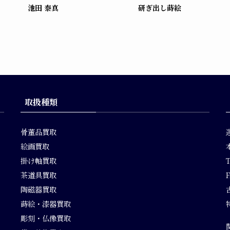
池田 泰真
研ぎ出し蒔絵
取扱種類
骨董品買取
絵画買取
掛け軸買取
茶道具買取
F
陶磁器買取
蒔絵・漆器買取
彫刻・仏像買取