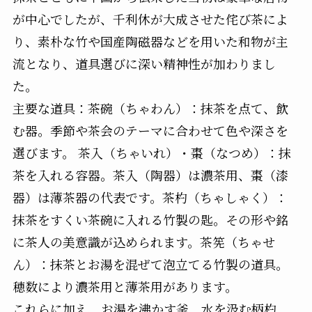
が中心でしたが、千利休が大成させた侘び茶によ
り、素朴な竹や国産陶磁器などを用いた和物が主
流となり、道具選びに深い精神性が加わりまし
た。
主要な道具：茶碗（ちゃわん）：抹茶を点て、飲
む器。季節や茶会のテーマに合わせて色や深さを
選びます。 茶入（ちゃいれ）・棗（なつめ）：抹
茶を入れる容器。茶入（陶器）は濃茶用、棗（漆
器）は薄茶器の代表です。茶杓（ちゃしゃく）：
抹茶をすくい茶碗に入れる竹製の匙。その形や銘
に茶人の美意識が込められます。茶筅（ちゃせ
ん）：抹茶とお湯を混ぜて泡立てる竹製の道具。
穂数により濃茶用と薄茶用があります。
これらに加え、お湯を沸かす釜、水を汲む柄杓、