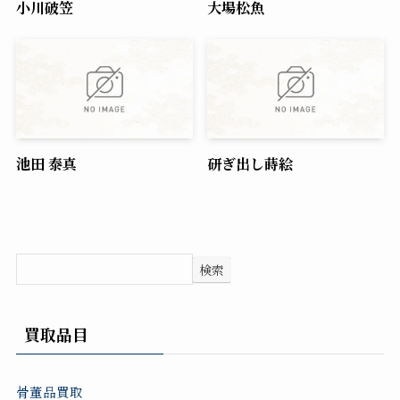
小川破笠
大場松魚
池田 泰真
研ぎ出し蒔絵
検索
買取品目
骨董品買取