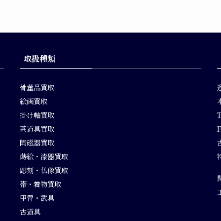
取扱種類
骨董品買取
絵画買取
掛け軸買取
茶道具買取
F
陶磁器買取
蒔絵・漆器買取
彫刻・仏像買取
帯・着物買取
甲冑・武具
古道具