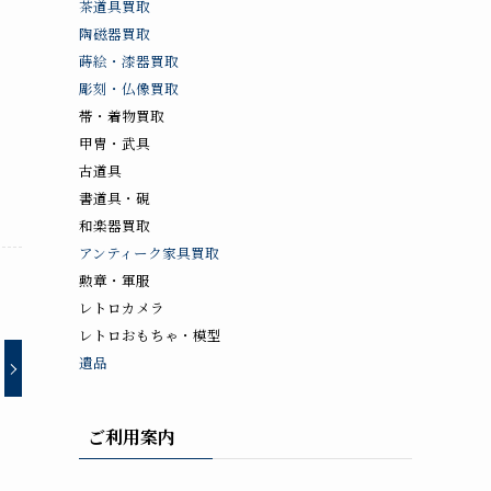
茶道具買取
陶磁器買取
蒔絵・漆器買取
彫刻・仏像買取
帯・着物買取
甲冑・武具
古道具
書道具・硯
和楽器買取
アンティーク家具買取
勲章・軍服
レトロカメラ
レトロおもちゃ・模型
遺品
ご利用案内