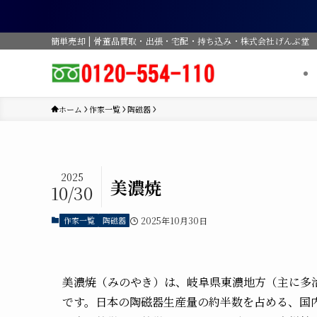
簡単売却 | 骨董品買取・出張・宅配・持ち込み・株式会社げんぶ堂
ホーム
作家一覧
陶磁器
2025
美濃焼
10/30
作家一覧
陶磁器
2025年10月30日
美濃焼（みのやき）は、岐阜県東濃地方（主に多
です。日本の陶磁器生産量の約半数を占める、国