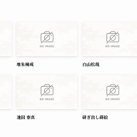
堆朱楊成
白山松哉
池田 泰真
研ぎ出し蒔絵