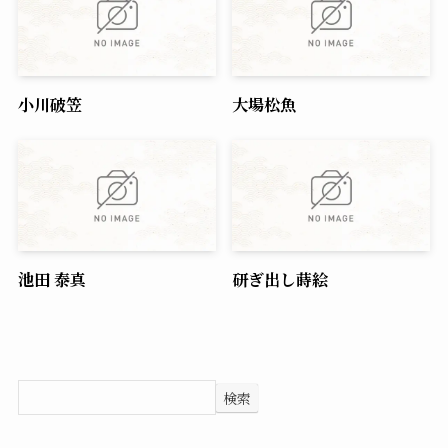
小川破笠
大場松魚
池田 泰真
研ぎ出し蒔絵
検索