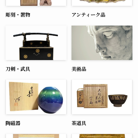
彫刻・置物
アンティーク品
刀剣・武具
美術品
陶磁器
茶道具